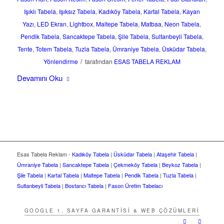
Işıklı Tabela
,
Işıksız Tabela
,
Kadıköy Tabela
,
Kartal Tabela
,
Kayan
Yazı
,
LED Ekran
,
Lightbox
,
Maltepe Tabela
,
Matbaa
,
Neon Tabela
,
Pendik Tabela
,
Sancaktepe Tabela
,
Şile Tabela
,
Sultanbeyli Tabela
,
Tente
,
Totem Tabela
,
Tuzla Tabela
,
Ümraniye Tabela
,
Üsküdar Tabela
,
/
Yönlendirme
tarafından
ESAS TABELA REKLAM
Devamını Oku
Esas Tabela Reklam -
Kadıköy Tabela
|
Üsküdar Tabela
|
Ataşehir Tabela
|
Ümraniye Tabela
|
Sancaktepe Tabela
|
Çekmeköy Tabela
|
Beykoz Tabela
|
Şile Tabela
|
Kartal Tabela
|
Maltepe Tabela
|
Pendik Tabela
|
Tuzla Tabela
|
Sultanbeyli Tabela
|
Bostancı Tabela
|
Fason Üretim Tabelacı
GOOGLE 1. SAYFA GARANTISI & WEB ÇÖZÜMLERI