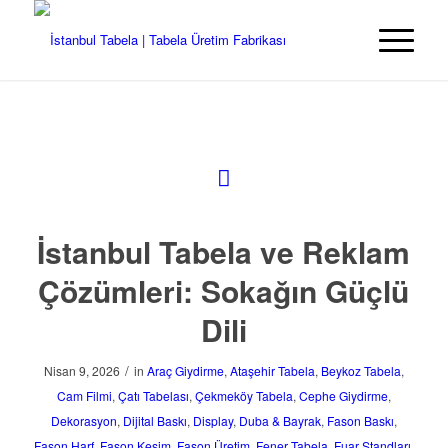
İstanbul Tabela ve Reklam
Çözümleri: Sokağın Güçlü
Dili
/
Nisan 9, 2026
in
Araç Giydirme
,
Ataşehir Tabela
,
Beykoz Tabela
,
Cam Filmi
,
Çatı Tabelası
,
Çekmeköy Tabela
,
Cephe Giydirme
,
Dekorasyon
,
Dijital Baskı
,
Display
,
Duba & Bayrak
,
Fason Baskı
,
Fason Harf
,
Fason Kesim
,
Fason Üretim
,
Fener Tabela
,
Fuar Standları
,