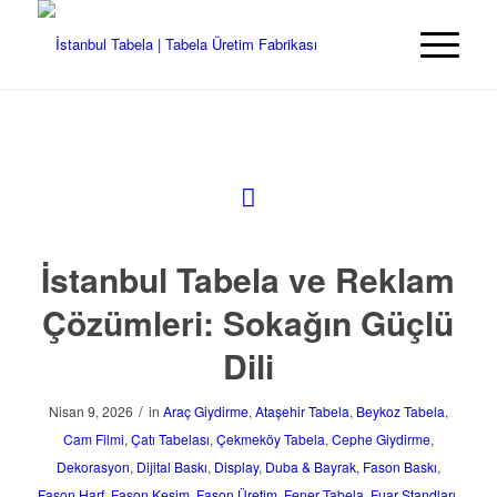
İstanbul Tabela ve Reklam
Çözümleri: Sokağın Güçlü
Dili
/
Nisan 9, 2026
in
Araç Giydirme
,
Ataşehir Tabela
,
Beykoz Tabela
,
Cam Filmi
,
Çatı Tabelası
,
Çekmeköy Tabela
,
Cephe Giydirme
,
Dekorasyon
,
Dijital Baskı
,
Display
,
Duba & Bayrak
,
Fason Baskı
,
Fason Harf
,
Fason Kesim
,
Fason Üretim
,
Fener Tabela
,
Fuar Standları
,