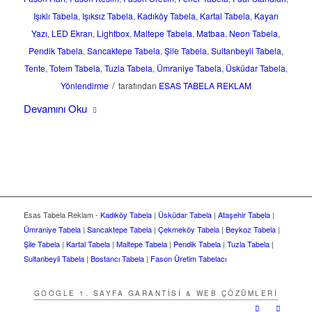
Işıklı Tabela
,
Işıksız Tabela
,
Kadıköy Tabela
,
Kartal Tabela
,
Kayan
Yazı
,
LED Ekran
,
Lightbox
,
Maltepe Tabela
,
Matbaa
,
Neon Tabela
,
Pendik Tabela
,
Sancaktepe Tabela
,
Şile Tabela
,
Sultanbeyli Tabela
,
Tente
,
Totem Tabela
,
Tuzla Tabela
,
Ümraniye Tabela
,
Üsküdar Tabela
,
/
Yönlendirme
tarafından
ESAS TABELA REKLAM
Devamını Oku
Esas Tabela Reklam -
Kadıköy Tabela
|
Üsküdar Tabela
|
Ataşehir Tabela
|
Ümraniye Tabela
|
Sancaktepe Tabela
|
Çekmeköy Tabela
|
Beykoz Tabela
|
Şile Tabela
|
Kartal Tabela
|
Maltepe Tabela
|
Pendik Tabela
|
Tuzla Tabela
|
Sultanbeyli Tabela
|
Bostancı Tabela
|
Fason Üretim Tabelacı
GOOGLE 1. SAYFA GARANTISI & WEB ÇÖZÜMLERI